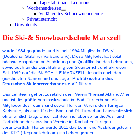
Tagesfahrt nach Leermoos
Wochenendreisen
Verlängertes Schneewochenende
Privatunterricht
Downloads
Die Ski-& Snowboardschule Marxzell
wurde 1984 gegründet und ist seit 1994 Mitglied im DSLV
(Deutscher Skilehrer Verband e.V.). Diese Mitgliedschaft setzt
höchste Ansprüche an Ausbildung und Qualifikation des Lehrteams,
sowie auch an die Durchführung von Skiunterricht und Skireisen.
Seit 1999 darf die SKISCHULE MARXZELL deshalb auch den
geschützten Namen und das Logo
„Profi Skischule des
Deutschen Skilehrerverbandes e.V."
führen.
Das Lehrteam gehört zusätzlich dem Verein "Freizeit Aktiv e.V." an
und ist die größte Vereinsskischule im Bad. Turnerbund. Alle
Mitglieder des Teams sind sowohl für den Verein, den Turngau
Karlsruhe, als auch für den Bad. und Dt. Turnerbund ausschließlich
ehrenamtlich tätig. Unser Lehrteam ist ebenso für die Aus- und
Fortbildung der einzelnen Vereine im Karlsuher Turngau
verantwortlich. Hierzu wurde 2011 das Lehr- und Ausbildungsteam
des KTG (Regionallehrteam) ins Leben gerufen.